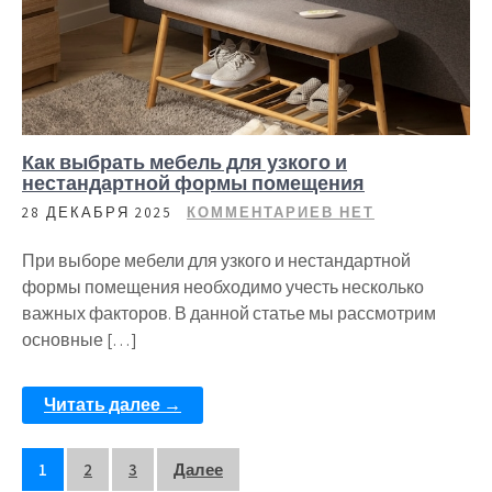
Как выбрать мебель для узкого и
нестандартной формы помещения
28 ДЕКАБРЯ 2025
КОММЕНТАРИЕВ НЕТ
При выборе мебели для узкого и нестандартной
формы помещения необходимо учесть несколько
важных факторов. В данной статье мы рассмотрим
основные […]
Читать далее →
Пагинация
1
2
3
Далее