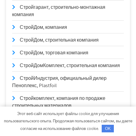
Стройгарант, строительно-монтажная
компания
СтройДом, компания
СтройДом, строительная компания
СтройДом, торговая компания
СтройДомКомплект, строительная компания
СтройИндустрия, официальный дилер
Пеноплекс, Plastfoil
Стройкомплект, компания по продаже
строительных материалов
Этот веб-сайт использует файлы cookie для улучшения
СтройКровля
пользовательского опыта. Продолжая пользоваться сайтом, вы даете
согласие на использование файлов cookie.
OK
СтройКровРегион, производственный цех