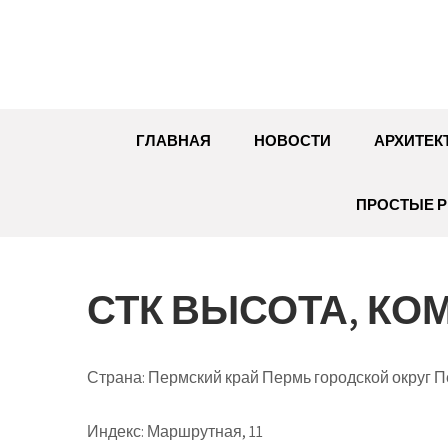
Перейти
к
содержимому
ГЛАВНАЯ
НОВОСТИ
АРХИТЕК
ПРОСТЫЕ Р
СТК ВЫСОТА, КО
Страна: Пермский край Пермь городской округ 
Индекс: Маршрутная, 11