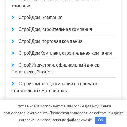
компания
СтройДом, компания
СтройДом, строительная компания
СтройДом, торговая компания
СтройДомКомплект, строительная компания
СтройИндустрия, официальный дилер
Пеноплекс, Plastfoil
Стройкомплект, компания по продаже
строительных материалов
СтройКровля
Этот веб-сайт использует файлы cookie для улучшения
пользовательского опыта. Продолжая пользоваться сайтом, вы даете
СтройКровРегион, производственный цех
согласие на использование файлов cookie.
OK
СтройМастер, магазин строительных