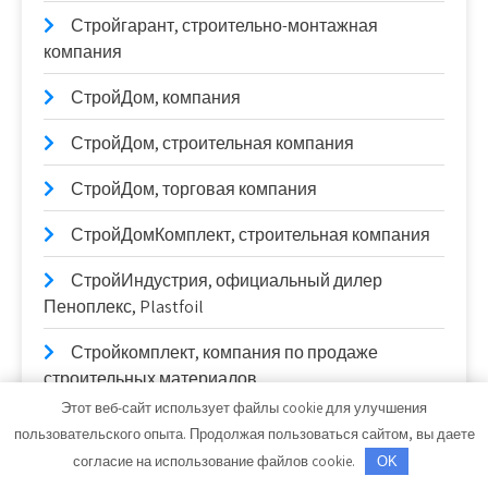
Стройгарант, строительно-монтажная
компания
СтройДом, компания
СтройДом, строительная компания
СтройДом, торговая компания
СтройДомКомплект, строительная компания
СтройИндустрия, официальный дилер
Пеноплекс, Plastfoil
Стройкомплект, компания по продаже
строительных материалов
Этот веб-сайт использует файлы cookie для улучшения
СтройКровля
пользовательского опыта. Продолжая пользоваться сайтом, вы даете
согласие на использование файлов cookie.
OK
СтройКровРегион, производственный цех