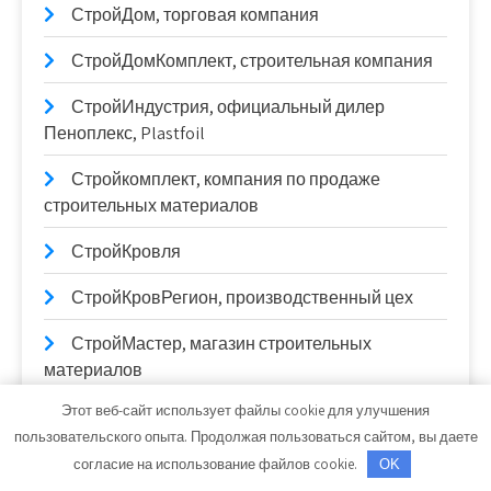
СтройДом, торговая компания
СтройДомКомплект, строительная компания
СтройИндустрия, официальный дилер
Пеноплекс, Plastfoil
Стройкомплект, компания по продаже
строительных материалов
СтройКровля
СтройКровРегион, производственный цех
СтройМастер, магазин строительных
материалов
Этот веб-сайт использует файлы cookie для улучшения
Строймастер, строительная компания
пользовательского опыта. Продолжая пользоваться сайтом, вы даете
Стройнов, торгово-монтажная компания
согласие на использование файлов cookie.
OK