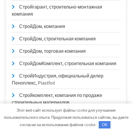
Стройгарант, строительно-монтажная
компания
СтройДом, компания
СтройДом, строительная компания
СтройДом, торговая компания
СтройДомКомплект, строительная компания
СтройИндустрия, официальный дилер
Пеноплекс, Plastfoil
Стройкомплект, компания по продаже
строительных материалов
Этот веб-сайт использует файлы cookie для улучшения
СтройКровля
пользовательского опыта. Продолжая пользоваться сайтом, вы даете
согласие на использование файлов cookie.
OK
СтройКровРегион, производственный цех