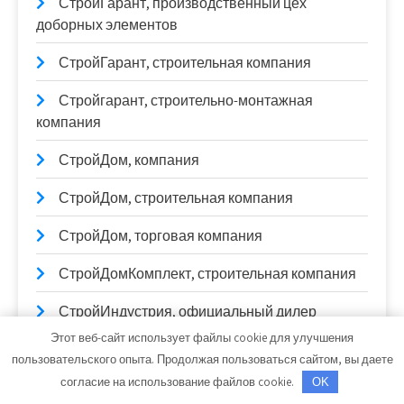
СтройГарант, производственный цех
доборных элементов
СтройГарант, строительная компания
Стройгарант, строительно-монтажная
компания
СтройДом, компания
СтройДом, строительная компания
СтройДом, торговая компания
СтройДомКомплект, строительная компания
СтройИндустрия, официальный дилер
Пеноплекс, Plastfoil
Этот веб-сайт использует файлы cookie для улучшения
пользовательского опыта. Продолжая пользоваться сайтом, вы даете
Стройкомплект, компания по продаже
согласие на использование файлов cookie.
OK
строительных материалов