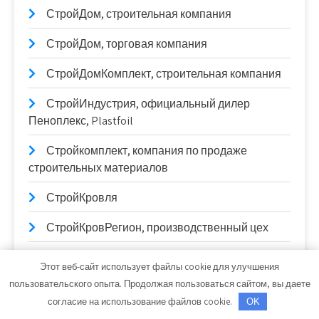
СтройДом, строительная компания
СтройДом, торговая компания
СтройДомКомплект, строительная компания
СтройИндустрия, официальный дилер
Пеноплекс, Plastfoil
Стройкомплект, компания по продаже
строительных материалов
СтройКровля
СтройКровРегион, производственный цех
СтройМастер, магазин строительных
Этот веб-сайт использует файлы cookie для улучшения
материалов
пользовательского опыта. Продолжая пользоваться сайтом, вы даете
согласие на использование файлов cookie.
OK
Строймастер, строительная компания