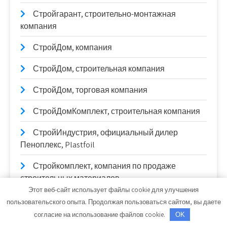
Стройгарант, строительно-монтажная
компания
СтройДом, компания
СтройДом, строительная компания
СтройДом, торговая компания
СтройДомКомплект, строительная компания
СтройИндустрия, официальный дилер
Пеноплекс, Plastfoil
Стройкомплект, компания по продаже
строительных материалов
Этот веб-сайт использует файлы cookie для улучшения
СтройКровля
пользовательского опыта. Продолжая пользоваться сайтом, вы даете
согласие на использование файлов cookie.
OK
СтройКровРегион, производственный цех